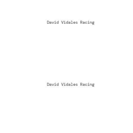
Segundo pleno para Davi
by
David Vidales Racing
|
Jul 2, 2014
El vigente campeón sigue marcando terri
doblete a su cuenta de puntos particula
del Campeonato de España Santander de k
Otro doblete para David 
by
David Vidales Racing
|
Jul 1, 2014
Segunda cita del Campeonato de España S
que se han citado las cinco categorías 
un fin de semana espectacular, tanto en