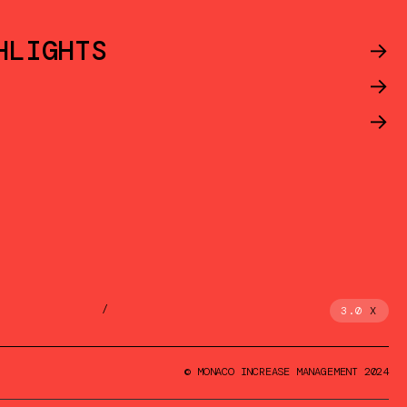
HLIGHTS
->
->
->
/
3.0
X
© MONACO INCREASE MANAGEMENT 2024