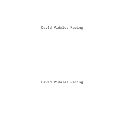
Vidales rozando el podiu
by
David Vidales Racing
|
Nov 5, 2014
Por muy poco David Vidales no consigue 
ganar la edición de este 2014 de la WSK
conseguir el segundo titulo nacional co
Vidales sigue sumando vi
by
David Vidales Racing
|
Sep 17, 2014
Nueva cita con el nacional de karting y
“foto finish” la primera de las carrera
tercera cita del Campeonato de España S