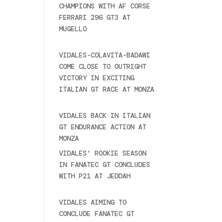
CHAMPIONS WITH AF CORSE
FERRARI 296 GT3 AT
MUGELLO
September 14,
2025
VIDALES-COLAVITA-BADAWI
o
COME CLOSE TO OUTRIGHT
ing
VICTORY IN EXCITING
ITALIAN GT RACE AT MONZA
June 23, 2025
VIDALES BACK IN ITALIAN
GT ENDURANCE ACTION AT
MONZA
June 23, 2025
VIDALES’ ROOKIE SEASON
a
IN FANATEC GT CONCLUDES
nte
WITH P21 AT JEDDAH
November 30, 2024
VIDALES AIMING TO
CONCLUDE FANATEC GT