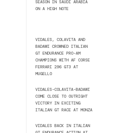
SEASON IN SAUDI ARABIA
ON A HIGH NOTE
November
27, 2024
Recent posts
VIDALES, COLAVITA AND
BADAWI CROWNED ITALIAN
GT ENDURANCE PRO-AM
CHAMPIONS WITH AF CORSE
FERRARI 296 GT3 AT
MUGELLO
September 14,
2025
VIDALES-COLAVITA-BADAWI
COME CLOSE TO OUTRIGHT
VICTORY IN EXCITING
ITALIAN GT RACE AT MONZA
June 23, 2025
VIDALES BACK IN ITALIAN
GT ENDURANCE ACTION AT