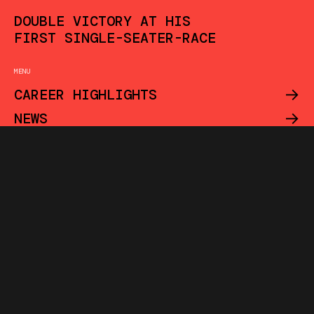
DOUBLE VICTORY AT HIS
FIRST SINGLE-SEATER-RACE
MENU
->
CAREER HIGHLIGHTS
->
NEWS
->
CONTACT
1.0
INSTAGRAM
2.0
FACEBOOK
3.0
X
DV
Contact
© MONACO
INCREASE
MANAGEMENT
2024
TEL:
+377
DESIGNED BY